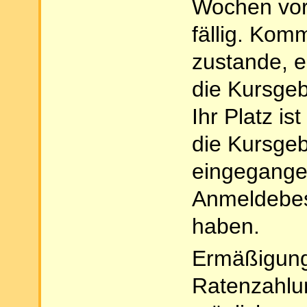
Wochen vor
fällig. Kom
zustande, e
die Kursgeb
Ihr Platz is
die Kursge
eingegangen
Anmeldebes
haben.
Ermäßigung
Ratenzahlu