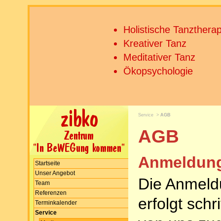
Holistische Tanztherap
Kreativer Tanz
Meditativer Tanz
Ökopsychologie
Service
>
AGB
AGB
Anmeldun
Startseite
Unser Angebot
Die Anmeld
Team
Referenzen
erfolgt schr
Terminkalender
Service